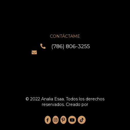
Blog
Contacto
CONTÁCTAME
(786) 806-3255
info@analiaesaa.com
5600 NW 7th Ave, Miami FL
Código postal: 33127
© 2022 Analia Esaa. Todos los derechos
reservados. Creado por
www.legmarketing305.com