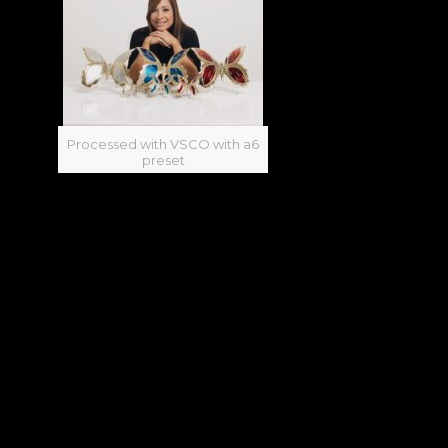
Processed with VSCO with a6
preset
Inicio
Acerca de mí
Productos
Eventos
Entrevistas
Crea y diseña
Talleres