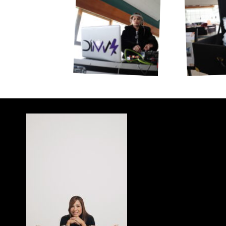
Inicio
Acerca d
Product
Eventos
Entrevis
Crea y d