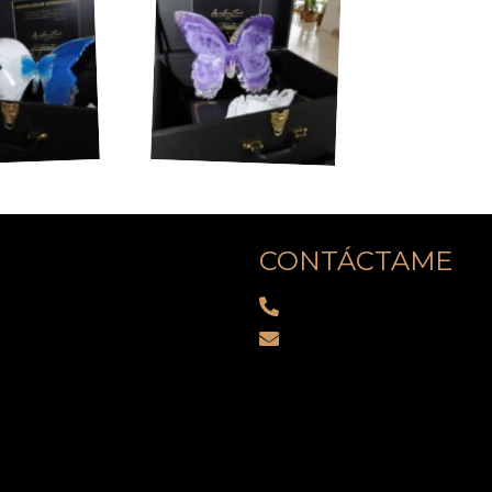
CONTÁCTAME
(786) 806-3255
e mí
info@analiaesaa.c
os
5600 NW 7th Ave, Miam
tas
Código postal: 33127
iseña