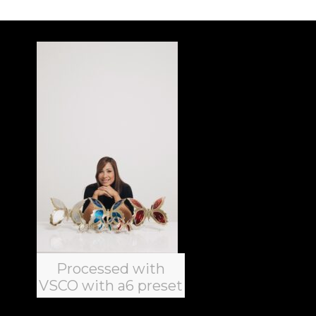
Inicio
Acerca d
Product
Eventos
Entrevis
Crea y d
Talleres
Blog
Processed with
Contact
VSCO with a6 preset