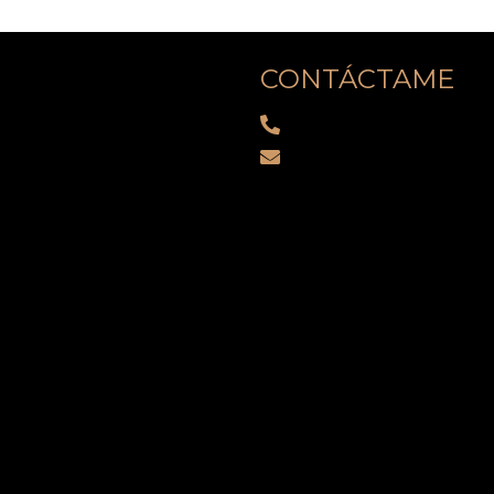
CONTÁCTAME
(786) 806-3255
e mí
info@analiaesaa.c
os
5600 NW 7th Ave, Miam
tas
Código postal: 33127
iseña
o