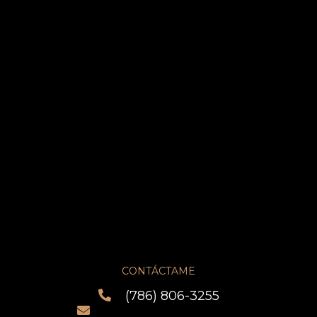
Inicio
Acerca de mí
Productos
Eventos
Entrevistas
Crea y diseña
Talleres
Blog
Contacto
CONTÁCTAME
(786) 806-3255
info@analiaesaa.com