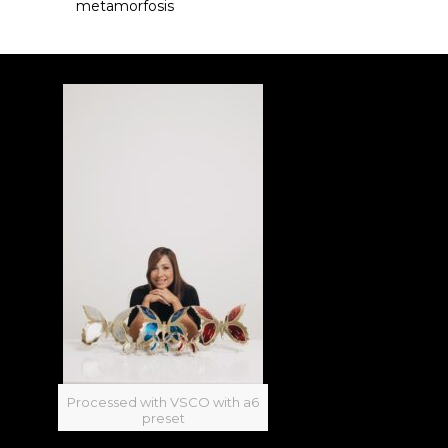
metamorfosis
Processed with VSCO with a6
preset